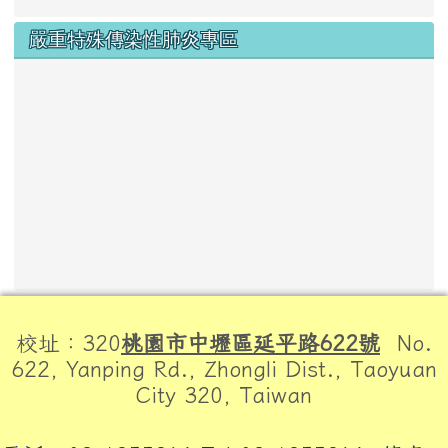
嚴重特殊傳染性肺炎專區
頁尾區域內容
校址：320
桃園市中壢區延平路622號
No.
622, Yanping Rd., Zhongli Dist., Taoyuan
City 320, Taiwan