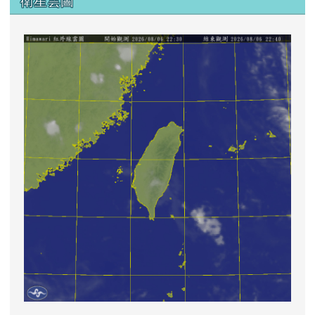
衛星雲圖
lin