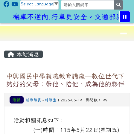
CLPS Site
跳至主內容區
Select Language
▼
search
機車不逆向,行車更安全。交通部與桃園
導覽列
⏸
頁尾區域
主內容區域
本站消息
中興國民中學親職教育講座—數位世代下
夠好的父母：帶他、陪他、成為他的夥伴
活動
輔導組長
-
輔導室
| 2026-05-19 | 點閱數： 99
活動相關訊息如下：
(一)時間：115年5月22日(星期五)