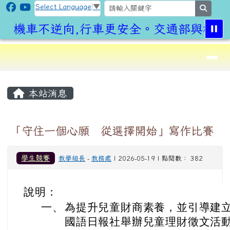
CLPS Site
跳至主內容區
Select Language
▼
search
機車不逆向,行車更安全。交通部與桃園
導覽列
⏸
頁尾區域
主內容區域
本站消息
「守住一個心願 從選擇開始」寫作比賽
學生競賽
教學組長
-
教務處
| 2026-05-19 | 點閱數： 382
說明：
一、
為提升兒童財商素養，並引導建
國語日報社舉辦兒童理財徵文活動