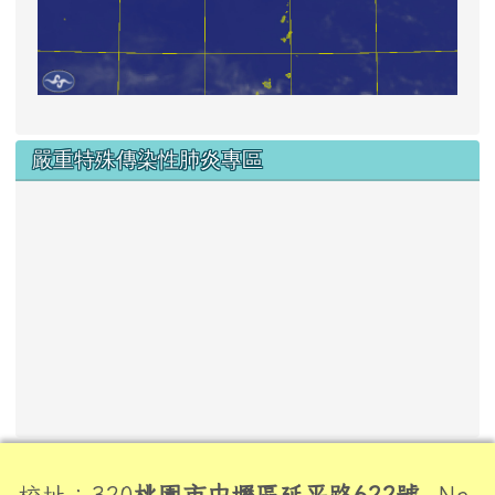
嚴重特殊傳染性肺炎專區
頁尾區域內容