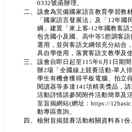
0332號函辦理。
二、
該會為完備國家語言教育學習教
「國家語言發展法」及「12年國
綱」建置「來上客-12年國教客
包含國小及國、高中等5腔調客語
選用，並與客語文綱領充分結合
具自學使用，落實客語文教學及
三、
該會自即日起至115年6月1日期
辦2場「全國線上競賽活動-單人
學生有機會獲得平板電腦、拍立
閱讀器等多達141項精美獎品，
活動詳情請參閱附件活動簡章及活
至旨揭網站(網址：https://12basic.ha
動專區查詢。
四、
檢附旨揭競賽活動相關資料各1份