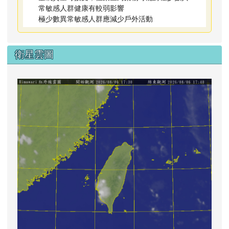
常敏感人群健康有較弱影響
極少數異常敏感人群應減少戶外活動
衛星雲圖
lin