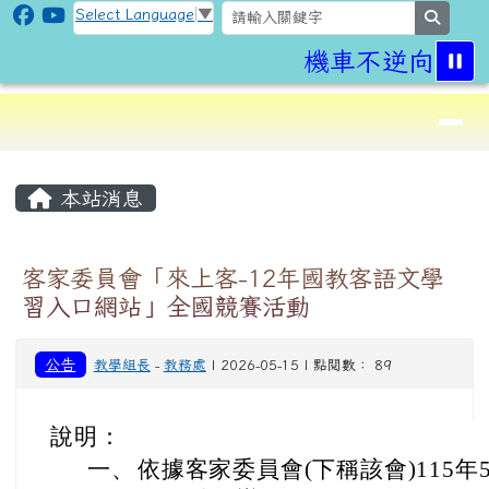
CLPS Site
跳至主內容區
Select Language
▼
search
機車不逆向,行
導覽列
⏸
頁尾區域
主內容區域
本站消息
客家委員會「來上客-12年國教客語文學
習入口網站」全國競賽活動
公告
教學組長
-
教務處
| 2026-05-15 | 點閱數： 89
說明：
一、
依據客家委員會(下稱該會)115年5