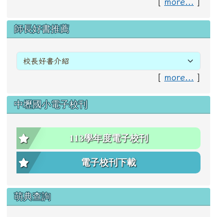
[
more...
]
右邊區域內容
師長好書推薦
[
more...
]
中壢國小電子校刊
113學年度電子校刊
電子校刊下載
萌典查詢