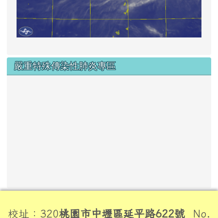
嚴重特殊傳染性肺炎專區
頁尾區域內容
校址：320
桃園市中壢區延平路622號
No.