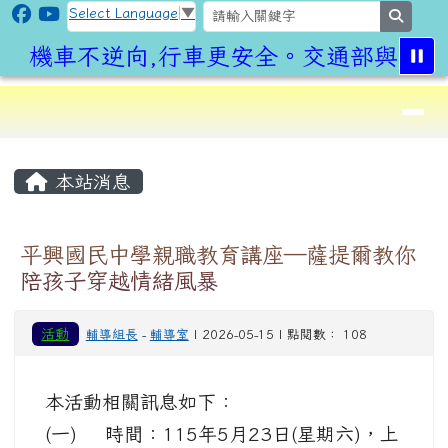
CLPS Site
跳至主內容區
Select Language
▼
search
機車不逆向,行車更安全。交通部與桃園
導覽列
⏸
頁尾區域
主內容區域
本站消息
平興國民中學親職教育講座—薩提爾教你
陪孩子穿越情緒風暴
活動
輔導組長
-
輔導室
| 2026-05-15 | 點閱數： 108
本活動相關訊息如下：
(一) 時間：115年5月23日(星期六)，上