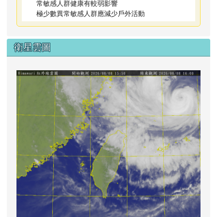
常敏感人群健康有較弱影響
極少數異常敏感人群應減少戶外活動
衛星雲圖
lin