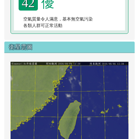
優
42
空氣質量令人滿意，基本無空氣污染
各類人群可正常活動
衛星雲圖
lin