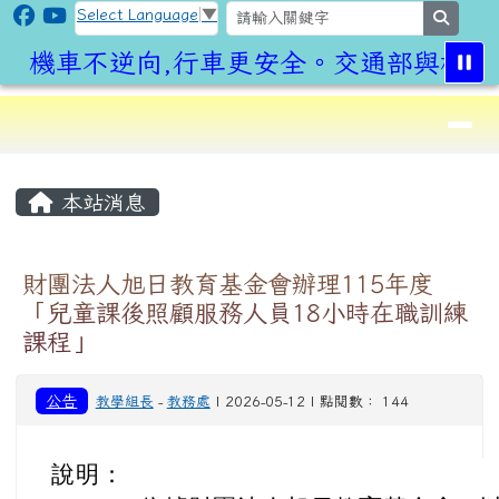
CLPS Site
跳至主內容區
Select Language
▼
search
機車不逆向,行車更安全。交通部與桃園
導覽列
⏸
頁尾區域
主內容區域
本站消息
財團法人旭日教育基金會辦理115年度
「兒童課後照顧服務人員18小時在職訓練
課程」
公告
教學組長
-
教務處
| 2026-05-12 | 點閱數： 144
說明：