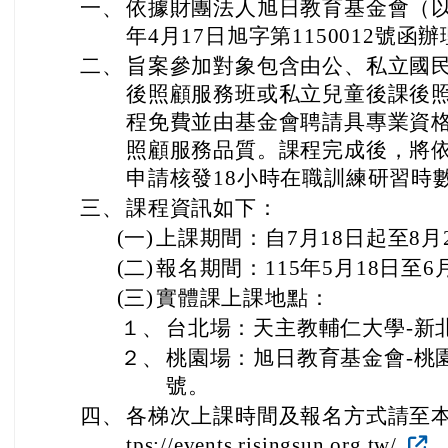
一、
依據財團法人旭日教育基金會（以
年4月17日旭字第1150012號函
二、
旨案參加對象包含由公、私立國
後照顧服務班或私立兒童後課後
程免費並由基金會聘請具專業資
照顧服務品質。課程完成後，將
申請核發18小時在職訓練研習時
三、
課程資訊如下：
(一)
上課期間：自7月18日起至8
(二)
報名期間：115年5月18日至6
(三)
實體課上課地點：
１、
台北場：天主教輔仁大學-新北
２、
桃園場：旭日教育基金會-桃
號。
四、
各梯次上課時間及報名方式請至本
tps://events.risingsun.org.tw/