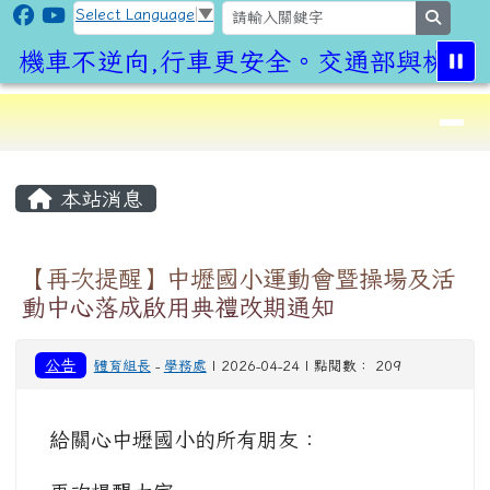
CLPS Site
跳至主內容區
Select Language
▼
search
機車不逆向,行車更安全。交通部與桃園市
導覽列
⏸
頁尾區域
主內容區域
本站消息
【再次提醒】中壢國小運動會暨操場及活
動中心落成啟用典禮改期通知
公告
體育組長
-
學務處
| 2026-04-24 | 點閱數： 209
給關心中壢國小的所有朋友：