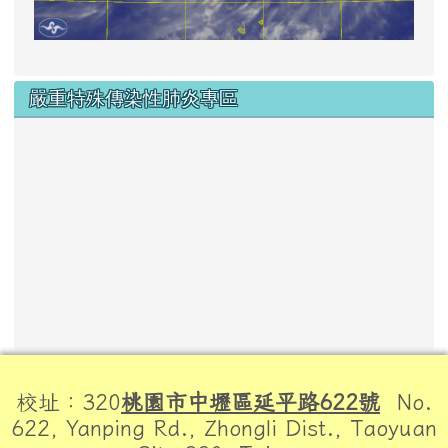
嚴重特殊傳染性肺炎專區
頁尾區域內容
校址：320
桃園市中壢區延平路622號
No.
622, Yanping Rd., Zhongli Dist., Taoyuan