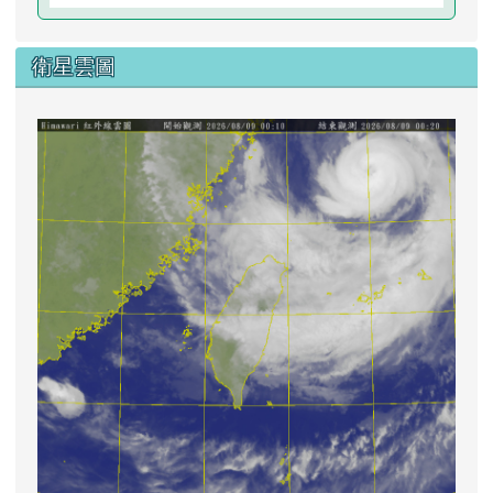
衛星雲圖
lin