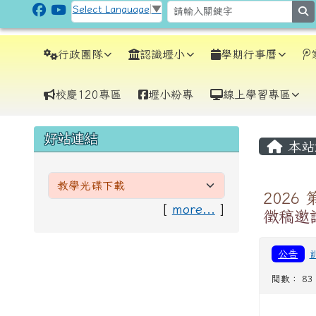
跳至主內容區
CLPS Site
Select Language
▼
s
導覽列
行政團隊
認識壢小
學期行事曆
校慶120專區
壢小粉專
線上學習專區
頁尾區域
主內
左邊區域內容
好站連結
本站
2026
[
more...
]
徵稿邀
公告
閱數： 83