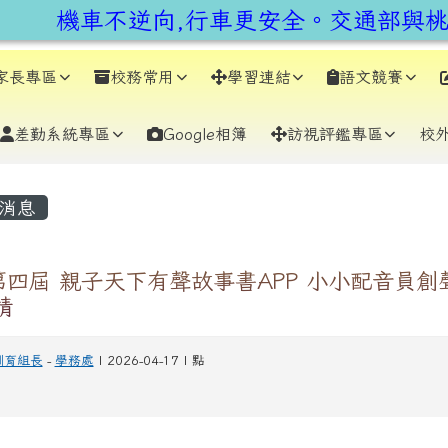
earch
機車不逆向,行車更安全。交通部與桃園
家長專區
校務常用
學習連結
語文競賽
差勤系統專區
Google相簿
訪視評鑑專區
校
容區域
消息
 第四屆 親子天下有聲故事書APP 小小配音員創
請
訓育組長
-
學務處
| 2026-04-17 | 點