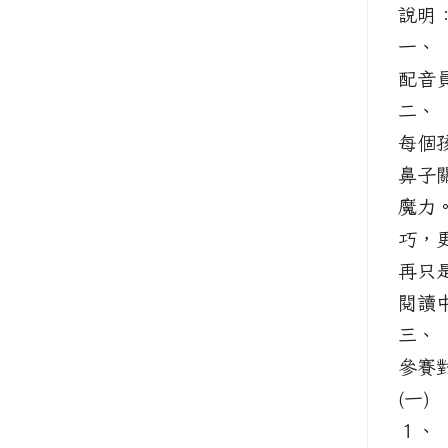
說
一、 
配音
二、
每個
鼻子
魔力
巧，
再只
閱讀
三、
參賽
(一)
１、 