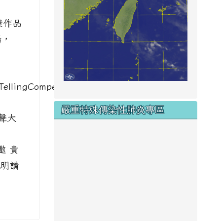
獎作品
場，
TellingCompetition-
嚴重特殊傳染性肺炎專區
創聲大
邀 貴
說明請