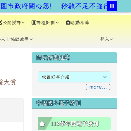
市政府關心您!
秒數不足不強行,安全通
公開授課
課程計劃
活動相簿
⏸
外人士協助教學
登入
右邊區域內容
師長好書推薦
聲大賞
[
more...
]
中壢國小電子校刊
113學年度電子校刊