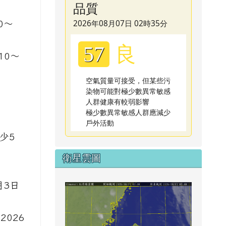
品質
2026年08月07日 02時35分
0～
良
57
10～
空氣質量可接受，但某些污
染物可能對極少數異常敏感
人群健康有較弱影響
極少數異常敏感人群應減少
戶外活動
少5
衛星雲圖
月3日
link to
2026