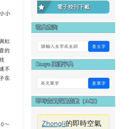
電子校刊下載
 小小
萌典查詢
與紅
查生字
音的
技
Dr.eye 英漢字典
達不
子在
英文單字
查單字
即時空氣質量指數（AQI）
的即時空氣
Zhongli
10～