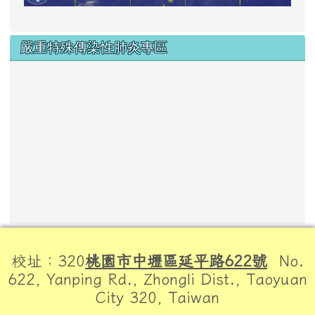
嚴重特殊傳染性肺炎專區
頁尾區域內容
校址：320
桃園市中壢區延平路622號
No.
622, Yanping Rd., Zhongli Dist., Taoyuan
City 320, Taiwan