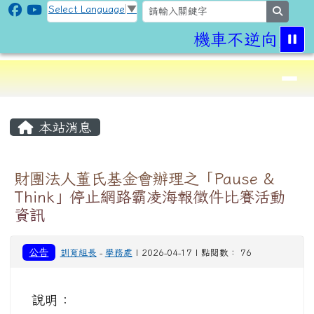
CLPS Site
跳至主內容區
Select Language
▼
search
機車不逆向,行
導覽列
⏸
頁尾區域
主內容區域
本站消息
財團法人董氏基金會辦理之「Pause &
Think」停止網路霸凌海報徵件比賽活動
資訊
公告
訓育組長
-
學務處
| 2026-04-17 | 點閱數： 76
說明：