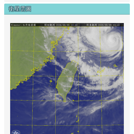
衛星雲圖
lin