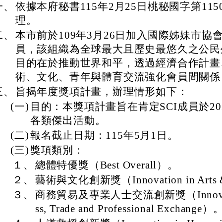
一、
依據本府秘書115年2月25日桃秘國字第1150
理。
二、
本市前於109年3月26日加入國際姊妹市協
員，該組織為全球最大且歷史最悠久之公民
目的在於推動世界和平，透過經濟合作計畫
術、文化、青年與體育交流強化會員間關係
三、
旨揭年度獎項計畫，辦理情形如下：
(一)
目的：本獎項計畫旨在肯定SCI成員於20
各類傑出活動。
(二)
報名截止日期：115年5月1日。
(三)
獎項類別：
１、
總體特優獎（Best Overall）。
２、
藝術與文化創新獎（Innovation in Arts 
３、
商務貿易及專業人士交流創新獎（Innovation
ss, Trade and Professional Exchange）