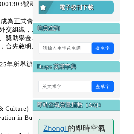
001303號函辦
電子校刊下載
會成為正式會
萌典查詢
外交組織，成立
、獎助學金、藝
，合先敘明。
查生字
25年所舉辦之
Dr.eye 英漢字典
英文單字
查單字
即時空氣質量指數（AQI）
& Culture）。
 in Busine
。
的即時空氣
Zhongli