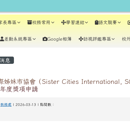
earch
家長專區
校務常用
學習連結
語文競賽
差勤系統專區
Google相簿
訪視評鑑專區
校
容區域
消息
妹市協會（Sister Cities International, 
6年度獎項申請
-
教務處
| 2026-03-13 | 點閱數：