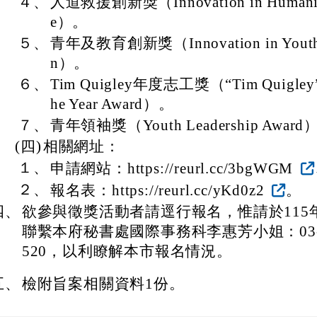
４、
人道救援創新獎（Innovation in Humanitar
e）。
５、
青年及教育創新獎（Innovation in Youth a
n）。
６、
Tim Quigley年度志工獎（“Tim Quigley” V
he Year Award）。
７、
青年領袖獎（Youth Leadership Award
(四)
相關網址：
１、
申請網站：https://reurl.cc/3bgWGM
２、
報名表：https://reurl.cc/yKd0z2
。
四、
欲參與徵獎活動者請逕行報名，惟請於115年
聯繫本府秘書處國際事務科李惠芳小姐：03-33
520，以利瞭解本市報名情況。
五、
檢附旨案相關資料1份。