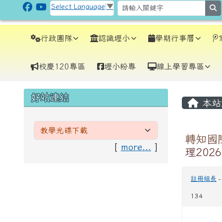
跳至主內容區
CLPS Site
Select Language
▼
s
導覽列
行政團隊
認識壢小
學期行事曆
校慶120專區
壢小粉專
線上學習專區
頁尾區域
主內
左邊區域內容
好站連結
本站
轉知國際姊
[
more...
]
理202
註冊組長
134