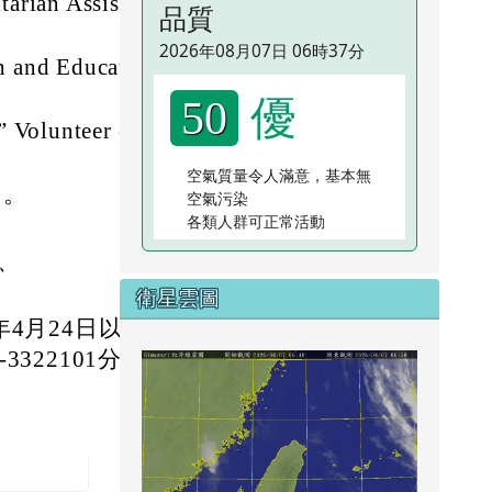
ian Assistanc
品質
2026年08月07日 06時37分
nd Educatio
優
50
olunteer of t
空氣質量令人滿意，基本無
）。
空氣污染
各類人群可正常活動
、
衛星雲圖
4月24日以前
22101分機6
link to