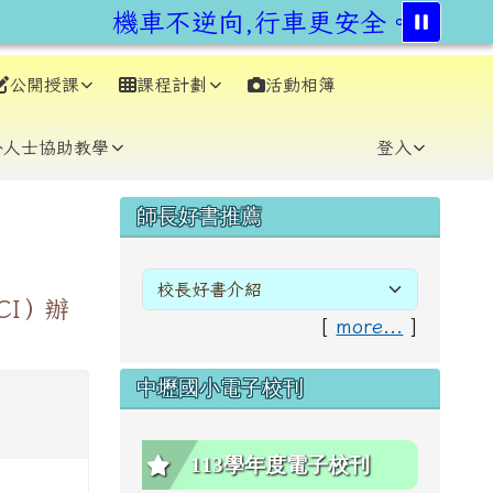
機車不逆向,行車更安全。交通部與
公開授課
課程計劃
活動相簿
⏸
外人士協助教學
登入
右邊區域內容
師長好書推薦
SCI）辦
[
more...
]
中壢國小電子校刊
113學年度電子校刊