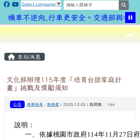
CLPS Site
跳至主內容區
Select Language
▼
search
機車不逆向,行車更安全。交通部與桃園
導覽列
⏸
頁尾區域
主內容區域
本站消息
文化部辦理115年度「培育台語家庭計
畫」挑戰及獎勵須知
公告
教學組長
-
教務處
| 2025-12-05 | 點閱數： 164
說明：
一、
依據桃園市政府114年11月27日府文