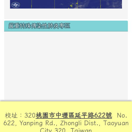
嚴重特殊傳染性肺炎專區
頁尾區域內容
校址：320
桃園市中壢區延平路622號
No.
622, Yanping Rd., Zhongli Dist., Taoyuan
City 320, Taiwan