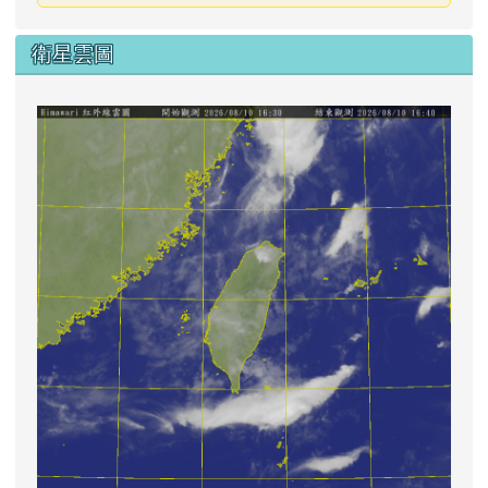
衛星雲圖
lin