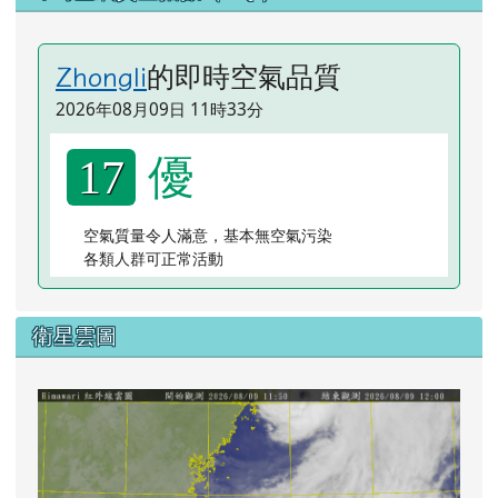
的即時空氣品質
Zhongli
2026年08月09日 11時33分
優
17
空氣質量令人滿意，基本無空氣污染
各類人群可正常活動
衛星雲圖
lin