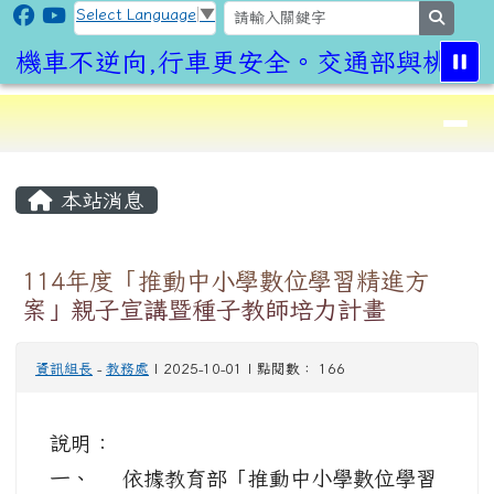
CLPS Site
跳至主內容區
Select Language
▼
search
機車不逆向,行車更安全。交通部與桃園市
導覽列
⏸
頁尾區域
主內容區域
本站消息
114年度「推動中小學數位學習精進方
案」親子宣講暨種子教師培力計畫
資訊組長
-
教務處
| 2025-10-01 | 點閱數： 166
說明：
一、 依據教育部「推動中小學數位學習