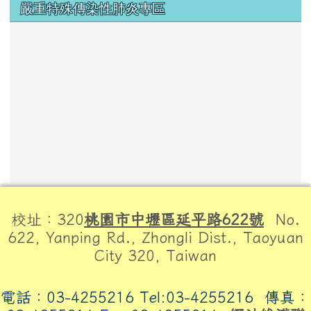
嚴重特殊傳染性肺炎專區
頁尾區域內容
校址：320
桃園市中壢區延平路622號
No.
622, Yanping Rd., Zhongli Dist., Taoyuan
City 320, Taiwan
電話：03-4255216 Tel:03-4255216
傳真：