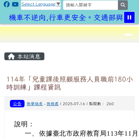
CLPS Site
跳至主內容區
Select Language
▼
search
機車不逆向,行車更安全。交通部與桃園
導覽列
⏸
頁尾區域
主內容區域
本站消息
114年「兒童課後照顧服務人員職前180小
時訓練」課程資訊
公告
教學組長
-
教務處
| 2025-07-16 | 點閱數： 260
說明：
一、
依據臺北市政府教育局113年11月7