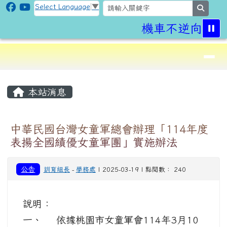
CLPS Site
跳至主內容區
Select Language
▼
search
機車不逆向,行
導覽列
⏸
頁尾區域
主內容區域
本站消息
中華民國台灣女童軍總會辦理「114年度
表揚全國績優女童軍團」實施辦法
公告
訓育組長
-
學務處
| 2025-03-19 | 點閱數： 240
說明：
一、 依據桃園市女童軍會114年3月10