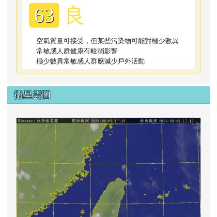
良
63
空氣質量可接受，但某些污染物可能對極少數異
常敏感人群健康有較弱影響
極少數異常敏感人群應減少戶外活動
衛星雲圖
lin