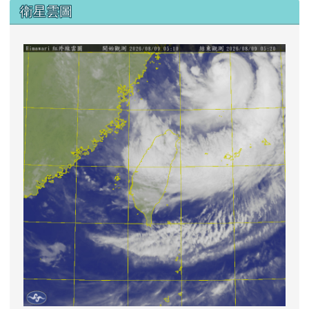
衛星雲圖
lin