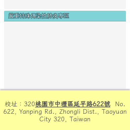
嚴重特殊傳染性肺炎專區
頁尾區域內容
校址：320
桃園市中壢區延平路622號
No.
622, Yanping Rd., Zhongli Dist., Taoyuan
City 320, Taiwan