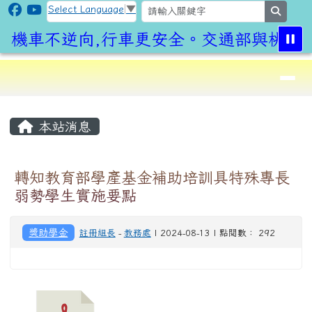
CLPS Site
跳至主內容區
Select Language
▼
search
機車不逆向,行車更安全。交通部與桃園市
導覽列
⏸
頁尾區域
主內容區域
本站消息
轉知教育部學產基金補助培訓具特殊專長
弱勢學生實施要點
獎助學金
註冊組長
-
教務處
| 2024-08-13 | 點閱數： 292