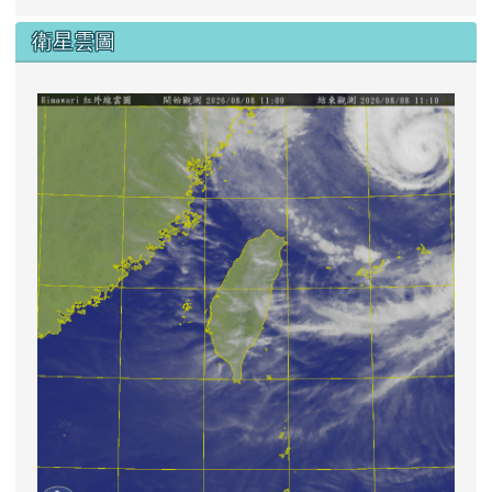
衛星雲圖
lin