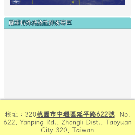
嚴重特殊傳染性肺炎專區
頁尾區域內容
校址：320
桃園市中壢區延平路622號
No.
622, Yanping Rd., Zhongli Dist., Taoyuan
City 320, Taiwan