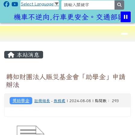
CLPS Site
跳至主內容區
Select Language
▼
search
機車不逆向,行車更安全。交通部與桃園
導覽列
⏸
頁尾區域
主內容區域
本站消息
轉知財團法人賑災基金會「助學金」申請
辦法
獎助學金
註冊組長
-
教務處
| 2024-08-08 | 點閱數： 293