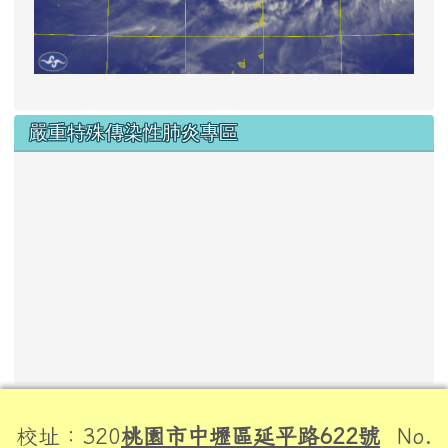
嚴重特殊傳染性肺炎專區
頁尾區域內容
校址：320
桃園市中壢區延平路622號
No.