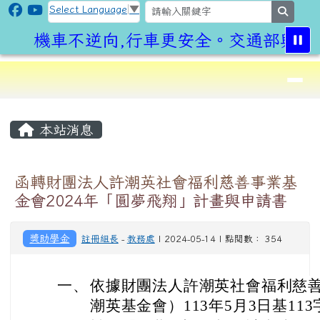
CLPS Site
跳至主內容區
Select Language
▼
search
機車不逆向,行車更安全。交通部與桃園
導覽列
⏸
頁尾區域
主內容區域
本站消息
函轉財團法人許潮英社會福利慈善事業基
金會2024年「圓夢飛翔」計畫與申請書
獎助學金
註冊組長
-
教務處
| 2024-05-14 | 點閱數： 354
一、
依據財團法人許潮英社會福利慈
潮英基金會）113年5月3日基113