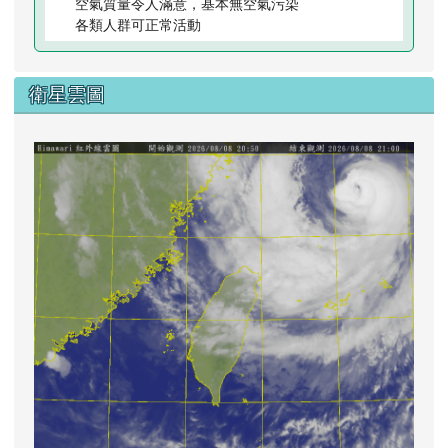
空氣質量令人滿意，基本無空氣污染
各類人群可正常活動
衛星雲圖
lin