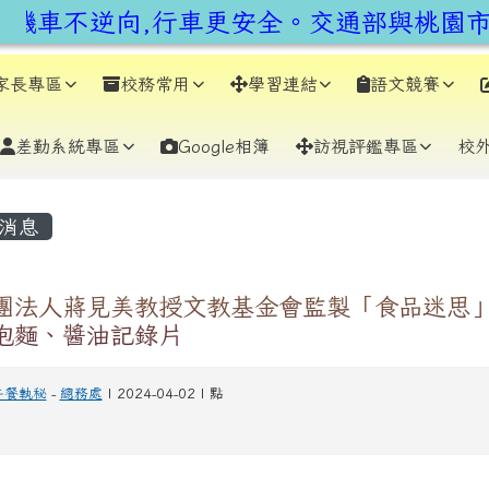
earch
機車不逆向,行車更安全。交通部與桃園市政
家長專區
校務常用
學習連結
語文競賽
差勤系統專區
Google相簿
訪視評鑑專區
校
容區域
消息
團法人蔣見美教授文教基金會監製「食品迷思」
泡麵、醬油記錄片
午餐執秘
-
總務處
| 2024-04-02 | 點
1