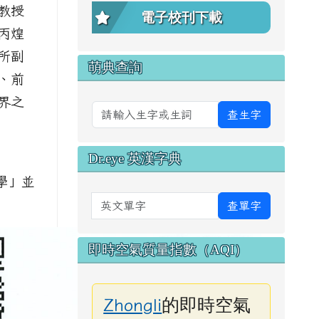
教授
電子校刊下載
丙煌
所副
萌典查詢
、前
界之
查生字
Dr.eye 英漢字典
貨學」並
英文單字
查單字
即時空氣質量指數（AQI）
的即時空氣
Zhongli