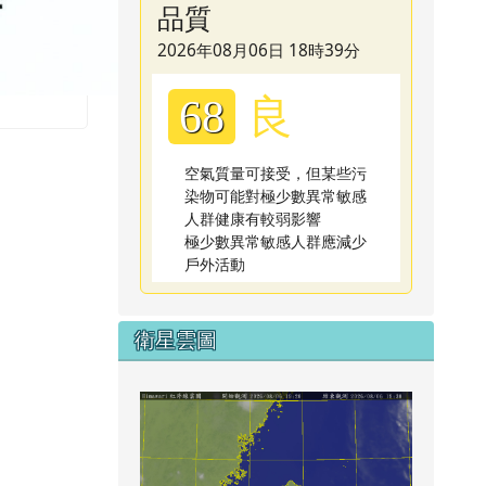
品質
2026年08月06日 18時39分
良
68
空氣質量可接受，但某些污
染物可能對極少數異常敏感
人群健康有較弱影響
極少數異常敏感人群應減少
戶外活動
衛星雲圖
link to