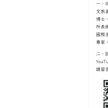
一、
文教
博士
所長
國際
專家
二、
You
請留