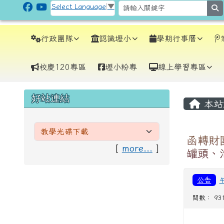
跳至主內容區
CLPS Site
Select Language
▼
s
導覽列
行政團隊
認識壢小
學期行事曆
校慶120專區
壢小粉專
線上學習專區
頁尾區域
主內
左邊區域內容
好站連結
本站
函轉財
[
more...
]
罐頭、
公告
閱數： 93