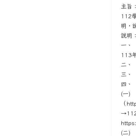
主旨
11
明，
說
一、
113
二、
三、
四、
(一
（http
→1
http
(二