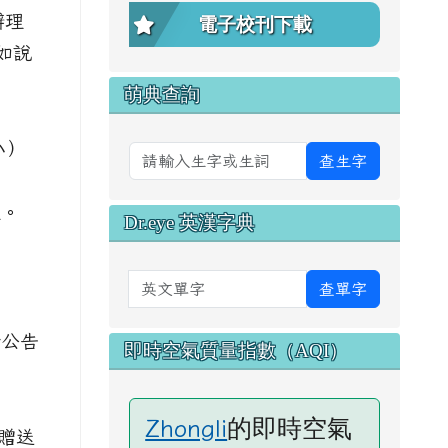
辦理
電子校刊下載
如說
萌典查詢
小）
查生字
止。
Dr.eye 英漢字典
英文單字
查單字
新公告
即時空氣質量指數（AQI）
的即時空氣
Zhongli
贈送