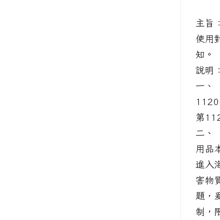
主旨
使用
知。
說
一、
112
第11
二、
用品
進入
害物
題，
制，