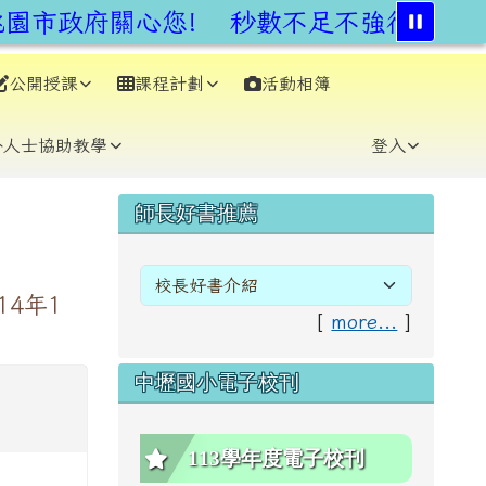
園市政府關心您!
秒數不足不強行,安全通
公開授課
課程計劃
活動相簿
⏸
外人士協助教學
登入
右邊區域內容
師長好書推薦
4年1
[
more...
]
中壢國小電子校刊
113學年度電子校刊