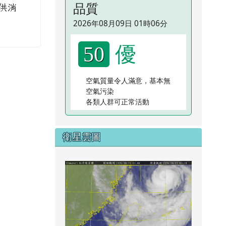
品質
供消
2026年08月09日 01時06分
優
50
空氣質量令人滿意，基本無
空氣污染
各類人群可正常活動
衛星雲圖
link to