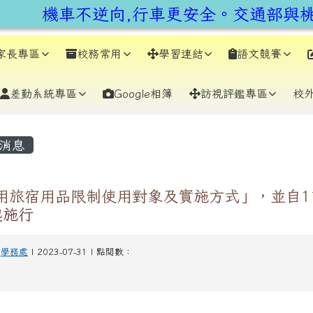
earch
機車不逆向,行車更安全。交通部與桃
家長專區
校務常用
學習連結
語文競賽
差勤系統專區
Google相簿
訪視評鑑專區
校
容區域
消息
用旅宿用品限制使用對象及實施方式」，並自11
起施行
-
學務處
| 2023-07-31 | 點閱數：