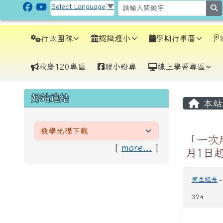
跳至主內容區
CLPS Site
Select Language
▼
s
導覽列
行政團隊
認識壢小
學期行事曆
校慶120專區
壢小粉專
線上學習專區
頁尾區域
主內
左邊區域內容
好站連結
本站
「一次
[
more...
]
月1日
衛生組長
374