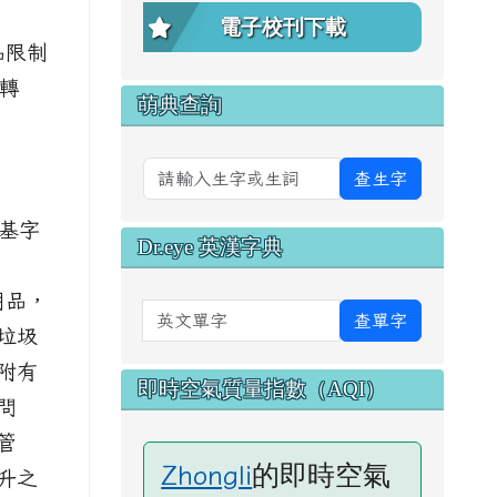
電子校刊下載
品限制
照轉
萌典查詢
查生字
署基字
Dr.eye 英漢字典
用品，
英文單字
查單字
垃圾
附有
即時空氣質量指數（AQI）
問
管
的即時空氣
Zhongli
升之