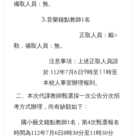
備取人員：無。
3.
音樂鐘點教師1名
正取人員：戴○
勒，備取人員：無。
注意事項：上述正取人員請
於 112年7
月
6
日
9
時至
11
時至
本
校人事室辦理報到。
二、本次代課教師甄選採一次公告分次招
考方式辦理，尚有缺額如
下：
國小藝文鐘點教師1名，第4次甄選報名
時間
為112年7月6日8時30
分
至11時30
分