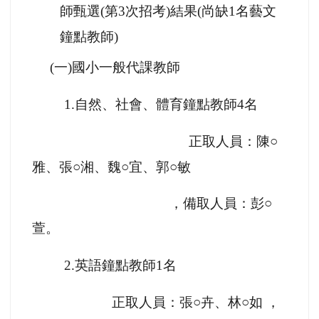
師甄選(第3次招考)結果(尚缺1名藝文
鐘點教師)
(
一)國小一般代課教師
1.
自然、社會、體育鐘點教師4名
正取人員：陳○
雅、張○湘、魏○宜、郭○敏
，備取人員：彭○
萱。
2.
英語鐘點教師1名
正取人員：張○卉、林○如 ，