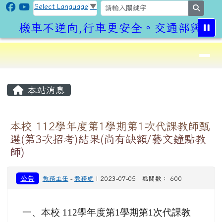
CLPS Site
跳至主內容區
Select Language
▼
search
機車不逆向,行車更安全。交通部與桃園
導覽列
⏸
頁尾區域
主內容區域
本站消息
本校 112學年度第1學期第1次代課教師甄
選(第3次招考)結果(尚有缺額/藝文鐘點教
師)
公告
教務主任
-
教務處
| 2023-07-05 | 點閱數： 600
一、本校 112學年度第1學期第1次代課教