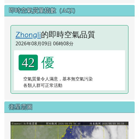
即時空氣質量指數（AQI）
的即時空氣品質
Zhongli
2026年08月09日 06時08分
優
42
空氣質量令人滿意，基本無空氣污染
各類人群可正常活動
衛星雲圖
lin