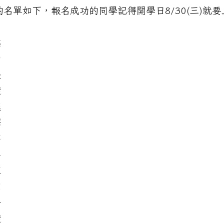
的名單如下，報名成功的同學記得開學日8/30(三)就要
鑫
如
熙
璇
庭
繹
芸
嘉
羣
霏
喬
璇