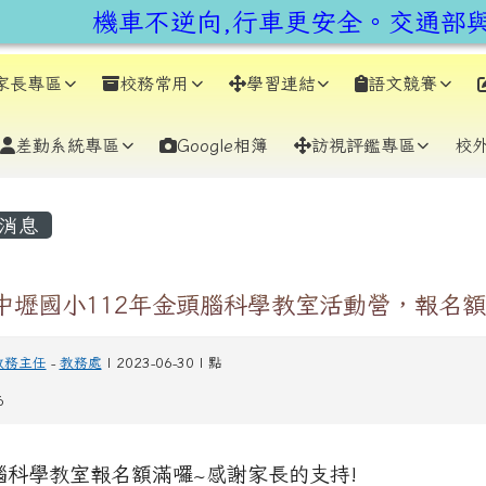
earch
機車不逆向,行車更安全。交通部與
家長專區
校務常用
學習連結
語文競賽
差勤系統專區
Google相簿
訪視評鑑專區
校
容區域
消息
中壢國小112年金頭腦科學教室活動營，報名額
教務主任
-
教務處
| 2023-06-30 | 點
6
腦科學教室報名額滿囉~感謝家長的支持!