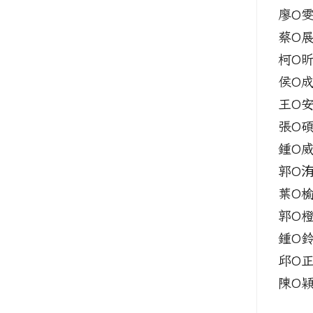
廖O
蔡O
柯O
侯O
王O
張O
鍾O
郭O
葉O
郭O
鍾O
邱O
陳O