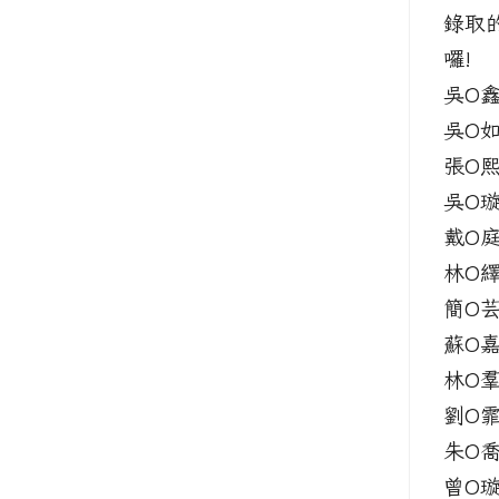
錄取
囉!
吳O
吳O
張O
吳O
戴O
林O
簡O
蘇O
林O
劉O
朱O
曾O