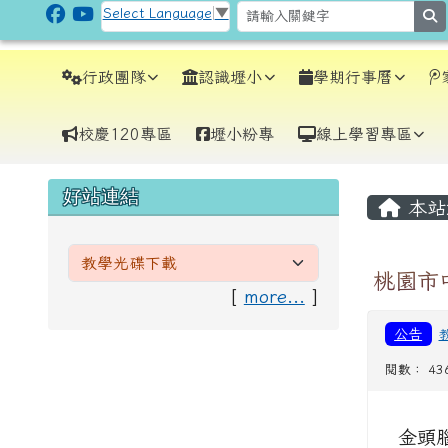
跳至主內容區
CLPS Site
Select Language
▼
s
導覽列
行政團隊
認識壢小
學期行事曆
校慶120專區
壢小粉專
線上學習專區
頁尾區域
主內
左邊區域內容
好站連結
本站
桃園市
[
more...
]
公告
閱數： 43
金頭