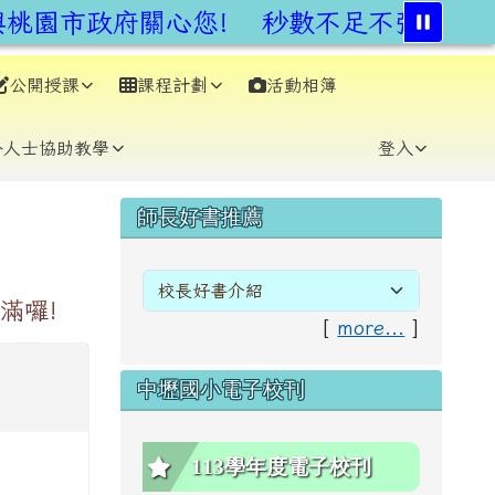
桃園市政府關心您!
秒數不足不強行,安全
公開授課
課程計劃
活動相簿
⏸
外人士協助教學
登入
右邊區域內容
師長好書推薦
滿囉!
[
more...
]
中壢國小電子校刊
113學年度電子校刊