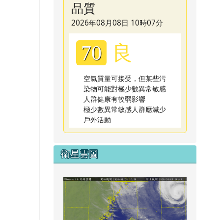
品質
2026年08月08日 10時07分
良
70
空氣質量可接受，但某些污
染物可能對極少數異常敏感
人群健康有較弱影響
極少數異常敏感人群應減少
戶外活動
衛星雲圖
link to