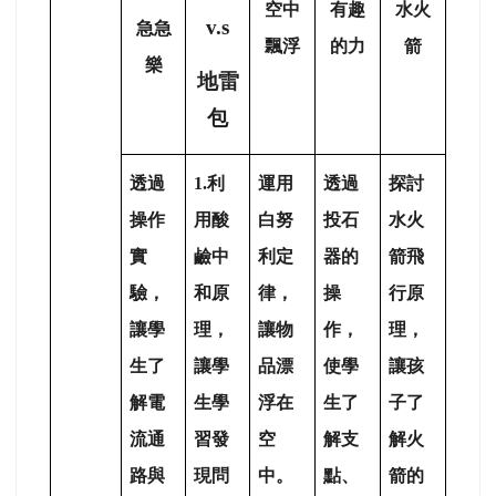
空中
有趣
水火
v.s
急急
飄浮
的力
箭
樂
地雷
包
透過
1.
利
運用
透過
探討
操作
用酸
白努
投石
水火
實
鹼中
利定
器的
箭飛
驗，
和原
律，
操
行原
讓學
理，
讓物
作，
理，
生了
讓學
品漂
使學
讓孩
解電
生學
浮在
生了
子了
流通
習發
空
解支
解火
路與
現問
中。
點、
箭的