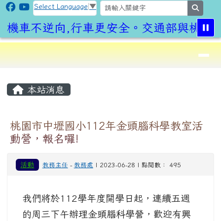
CLPS Site
跳至主內容區
Select Language
▼
search
機車不逆向,行車更安全。交通部與桃園市
導覽列
⏸
頁尾區域
主內容區域
本站消息
桃園市中壢國小112年金頭腦科學教室活
動營，報名囉!
活動
教務主任
-
教務處
| 2023-06-28 | 點閱數： 495
我們將於112學年度開學日起，連續五週
的周三下午辦理金頭腦科學營，歡迎有興