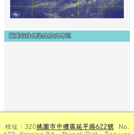
嚴重特殊傳染性肺炎專區
頁尾區域內容
校址：320
桃園市中壢區延平路622號
No.