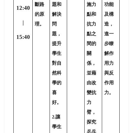
斷路
題和
施力
功能
12:40
的原
解決
點和
及構
|
理。
問
抗力
造，
題，
點之
進一
15:40
提升
間的
步瞭
學生
關
解作
對自
係，
用力
然科
並藉
與反
學的
由改
作用
喜
變抗
力。
好。
力
臂，
2.
讓
探究
學生
乒乓