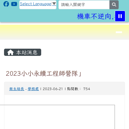
CLPS Site
跳至主內容區
Select Language
▼
search
機車不逆向,行車
導覽列
⏸
頁尾區域
主內容區域
本站消息
2023小小永續工程師營隊」
衛生組長
-
學務處
| 2023-06-21 | 點閱數： 754
image