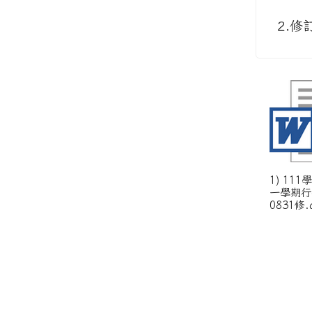
2.修
1) 11
一學期行
0831修.