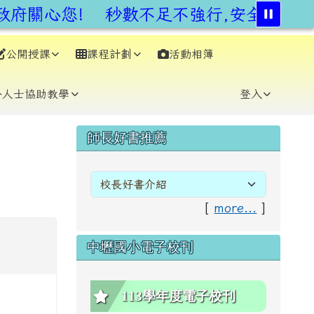
府關心您!
秒數不足不強行,安全通行不
公開授課
課程計劃
活動相簿
⏸
外人士協助教學
登入
右邊區域內容
師長好書推薦
[
more...
]
中壢國小電子校刊
113學年度電子校刊