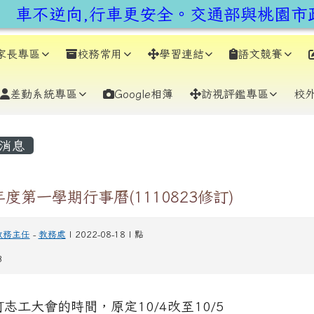
機車不逆向,行車更安全。交通部與桃園市政
earch
家長專區
校務常用
學習連結
語文競賽
差勤系統專區
Google相簿
訪視評鑑專區
校
容區域
消息
年度第一學期行事曆(1110823修訂)
教務主任
-
教務處
| 2022-08-18 | 點
3
訂志工大會的時間，原定10/4改至10/5