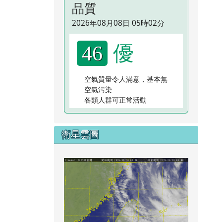
品質
2026年08月08日 05時02分
優
46
空氣質量令人滿意，基本無
空氣污染
各類人群可正常活動
衛星雲圖
link to