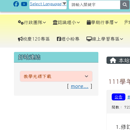
跳至主內容區
CLPS Site
Select Language
▼
s
導覽列
行政團隊
認識壢小
學期行事曆
校慶120專區
壢小粉專
線上學習專區
頁尾區域
主內
左邊區域內容
好站連結
本站
111學
[
more...
]
公告
閱數： 72
1.修