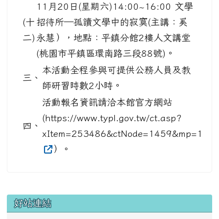
11月20日(星期六)14:00~16:00 文學
(十
招待所—孤讀文學中的寂寞(主講：奚
二)
永慧），地點：平鎮分館2樓人文講堂
(桃園市平鎮區環南路三段88號)。
本活動全程參與可提供公務人員及教
三、
師研習時數2小時。
活動報名資訊請洽本館官方網站
(https://www.typl.gov.tw/ct.asp?
四、
xItem=253486&ctNode=1459&mp=1
）。
左邊區域內容
好站連結