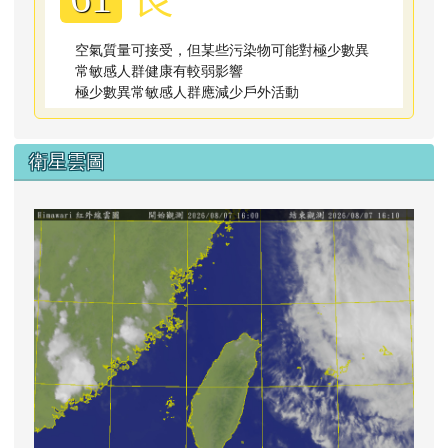
空氣質量可接受，但某些污染物可能對極少數異
常敏感人群健康有較弱影響
極少數異常敏感人群應減少戶外活動
衛星雲圖
lin