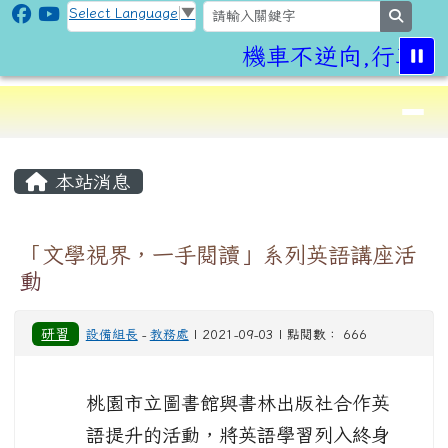
CLPS Site
跳至主內容區
Select Language
▼
search
機車不逆向,行車更
導覽列
⏸
頁尾區域
主內容區域
本站消息
「文學視界，一手閱讀」系列英語講座活
動
研習
設備組長
-
教務處
| 2021-09-03 | 點閱數： 666
桃園市立圖書館與書林出版社合作英
語提升的活動，將英語學習列入終身