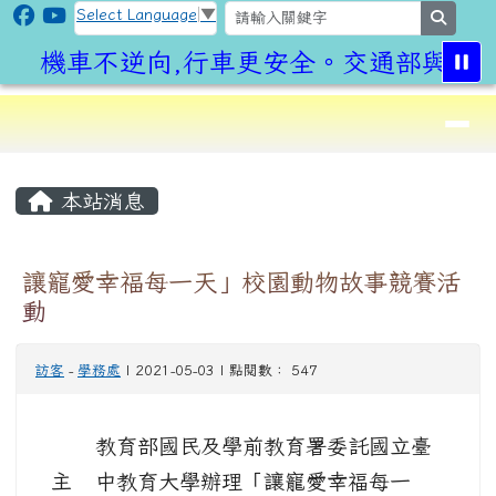
CLPS Site
跳至主內容區
Select Language
▼
search
機車不逆向,行車更安全。交通部與桃園
導覽列
⏸
頁尾區域
主內容區域
本站消息
讓寵愛幸福每一天」校園動物故事競賽活
動
訪客
-
學務處
| 2021-05-03 | 點閱數： 547
教育部國民及學前教育署委託國立臺
主
中教育大學辦理「讓寵愛幸福每一