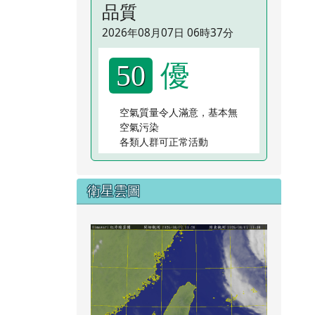
品質
2026年08月07日 06時37分
優
50
空氣質量令人滿意，基本無
空氣污染
各類人群可正常活動
衛星雲圖
link to