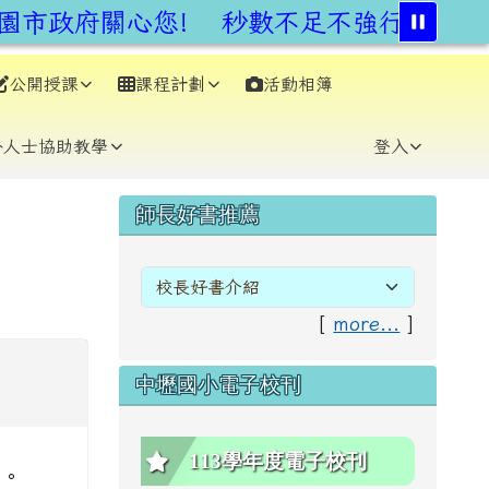
市政府關心您!
秒數不足不強行,安全通
公開授課
課程計劃
活動相簿
⏸
外人士協助教學
登入
右邊區域內容
師長好書推薦
[
more...
]
中壢國小電子校刊
113學年度電子校刊
用。