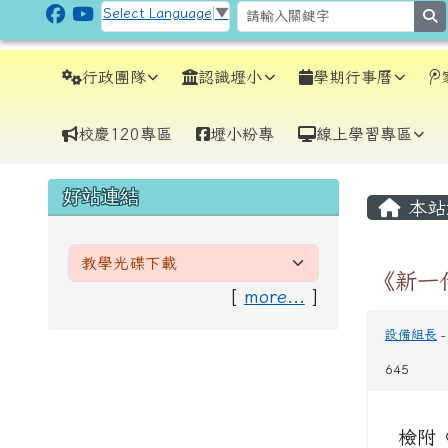
跳至主內容區
CLPS Site
Select Language
▼
s
導覽列
行政團隊
認識壢小
學期行事曆
校慶120專區
壢小粉專
線上學習專區
頁尾區域
主內
左邊區域內容
好站連結
本站
《新一
[
more...
]
設備組長
645
檢附