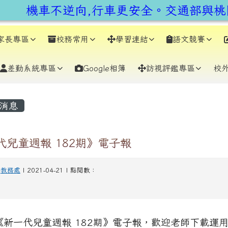
earch
機車不逆向,行車更安全。交通部與桃園
家長專區
校務常用
學習連結
語文競賽
差勤系統專區
Google相簿
訪視評鑑專區
校
容區域
消息
代兒童週報 182期》電子報
-
教務處
| 2021-04-21 | 點閱數：
《新一代兒童週報 182期》電子報，歡迎老師下載運