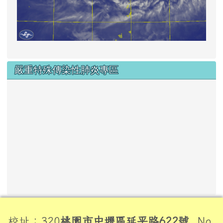
嚴重特殊傳染性肺炎專區
頁尾區域內容
校址：320
桃園市中壢區延平路622號
No.