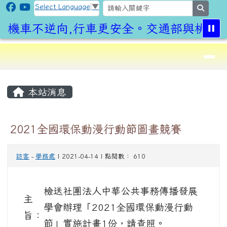
CLPS Site
跳至主內容區
Select Language
▼
search
機車不逆向,行車更安全。交通部與桃園市
導覽列
⏸
頁尾區域
主內容區域
本站消息
2021全國環保動漫行動節圖畫競賽
訪客
-
學務處
| 2021-04-14 | 點閱數： 610
檢送社團法人中華公共事務傳播發展
主
學會辦理「2021全國環保動漫行動
旨：
節」實施計畫1份，請查照。