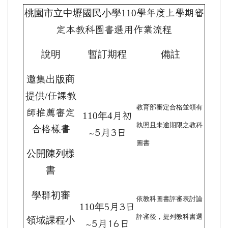
桃園市立中壢國民小學110
學年度上學期審
定本教科圖書選用作業流程
說明
暫訂期程
備註
邀集出版商
提供/
任課教
教育部審定合格並領有
師推薦審定
110
年4
月初
執照且未逾期限之教科
合格樣書
~5月3日
圖書
公開陳列樣
書
學群初審
依教科圖書評審表討論
110
年5
月3日
評審後，提列教科書選
領域課程小
~5月16日