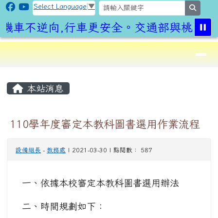
CLPS Site
跳至主內容區
Select Language
▼
search
機車不逆向,行車更安全。交通部與桃園市
導覽列
⏸
頁尾區域
主內容區域
本站消息
110學年度審定本教科圖書選用作業流程
設備組長
-
教務處
| 2021-03-30 | 點閱數： 587
一、依據本校審定本教科圖書選用辦法
二、時間規劃如下：