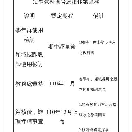
定本教科圖書選用作業流程
說明
暫定期程
備註
學年群使用
檢討
109
學年度上學期使用
期中評量後
之教科書
領域授課教
師使用檢討
各學年、領域採用之版
110
年11
月
教務處彙整
本使用檢討意見
1.
領有教育部審定合格
簽核後，辦
110
年12
月上
執照之教科圖書
理採購事宜
旬
2.
移請總務處採購