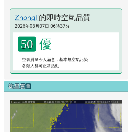
的即時空氣品質
Zhongli
2026年08月07日 06時37分
優
50
空氣質量令人滿意，基本無空氣污染
各類人群可正常活動
衛星雲圖
lin