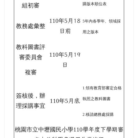
購版本順位表
組初審
110
年5
月18
5
年內各學年、領域採
教務處彙整
日前
用之版本
教科圖書評
110
年5
月19
審委員會
日
複審
1.
領有教育部審定合格
簽核後，辦
執照之教科圖書
110
年5
月底
理採購事宜
2.
移請總務處採購
桃園市立中壢國民小學110
學年度下學期審