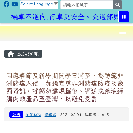
CLPS Site
跳至主內容區
Select Language
▼
search
機車不逆向,行車更安全。交通部與桃園
導覽列
⏸
頁尾區域
主內容區域
本站消息
因應春節及新學期開學日將至，為防範非
洲豬瘟入侵，加強宣導非洲豬瘟防疫及裁
罰資訊，呼籲勿違規攜帶、寄送或跨境網
購肉類產品至臺灣，以避免受罰
公告
午餐執秘
-
總務處
| 2021-02-04 | 點閱數： 615