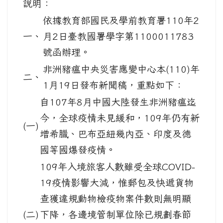
說明：
依據教育部國民及學前教育署110年2
一、
月2日臺教國署學字第1100011783
號函辦理。
非洲豬瘟中央災害應變中心本(110)年
二、
1月19日發布新聞稿，重點如下：
自107年8月中國大陸發生非洲豬瘟迄
今，全球疫情未見緩和，109年仍有新
(一)
增希臘、巴布亞紐幾內亞、印度及德
國等國爆發疫情。
109年入境旅客人數雖受全球COVID-
19疫情影響大減，惟郵包及快遞貨物
查獲違規動物檢疫物案件數則無明顯
(二)
下降，各邊境管制單位除已規劃春節