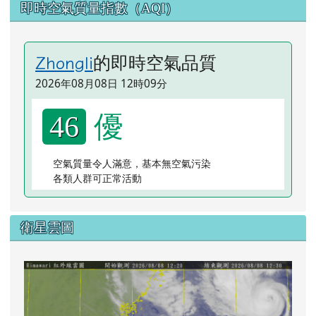
即時空氣質量指數（AQI）
的即時空氣品質
Zhongli
2026年08月08日 12時09分
優
46
空氣質量令人滿意，基本無空氣污染
各類人群可正常活動
衛星雲圖
lin