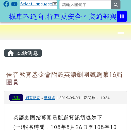
CLPS Site
跳至主內容區
Select Language
▼
search
機車不逆向,行車更安全。交通部與桃園
導覽列
⏸
頁尾區域
主內容區域
本站消息
佳音教育基金會附設英語劇團甄選第16屆
團員
活動
訓育組長
-
學務處
| 2019-09-09 | 點閱數： 1024
英語劇團招募團員甄選資訊簡述如下：
(一)報名時間：108年8月26日至108年10