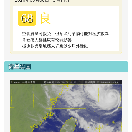
2026年08月08日 13時11分
良
68
空氣質量可接受，但某些污染物可能對極少數異
常敏感人群健康有較弱影響
極少數異常敏感人群應減少戶外活動
衛星雲圖
lin