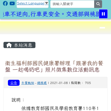
CLPS Site
跳至主內容區
Select Language
▼
search
機車不逆向,行車更安全。交通部與桃園市政
導覽列
⏸
頁尾區域
主內容區域
本站消息
衛生福利部國民健康署辦理「跟著我的餐
盤 一起喝奶吧」照片徵集數位活動訊息
公告
午餐執秘
-
總務處
| 2021-01-08 | 點閱數： 705
說明：
依據教育部國民及學前教育署110年1