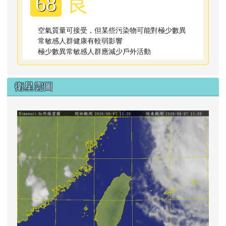
良
68
空氣質量可接受，但某些污染物可能對極少數異
常敏感人群健康有較弱影響
極少數異常敏感人群應減少戶外活動
衛星雲圖
lin