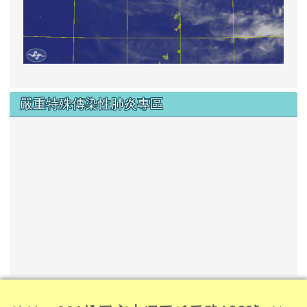
嚴重特殊傳染性肺炎專區
頁尾區域內容