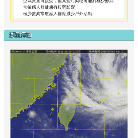
空氣質量可接受，但某些污染物可能對極少數異
常敏感人群健康有較弱影響
極少數異常敏感人群應減少戶外活動
衛星雲圖
lin