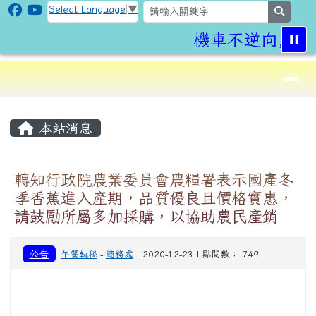
CLPS Site
跳至主內容區
Select Language
▼
search
機車不逆向,行
導覽列
⏸
頁尾區域
主內容區域
本站消息
轉知行政院農業委員會農糧署表示國產冬
季香蕉進入產期，品質優良且價格實惠，
請鼓勵所屬多加採購，以協助農民產銷
公告
午餐執秘
-
總務處
| 2020-12-23 | 點閱數： 749