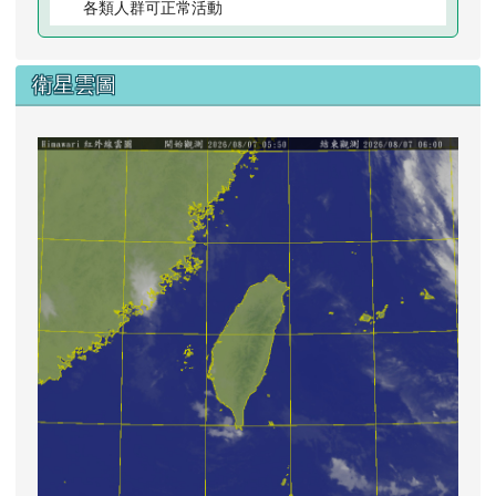
各類人群可正常活動
衛星雲圖
lin