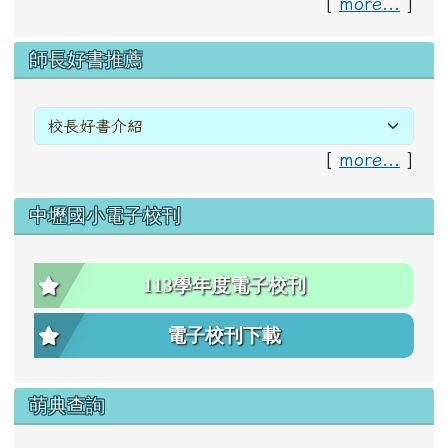
[
more...
]
右邊區域內容
師長好書推薦
[
more...
]
中壢國小電子校刊
113學年度電子校刊
電子校刊下載
萌典查詢