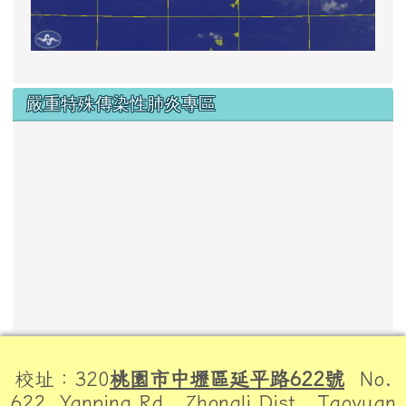
嚴重特殊傳染性肺炎專區
頁尾區域內容
校址：320
桃園市中壢區延平路622號
No.
622, Yanping Rd., Zhongli Dist., Taoyuan