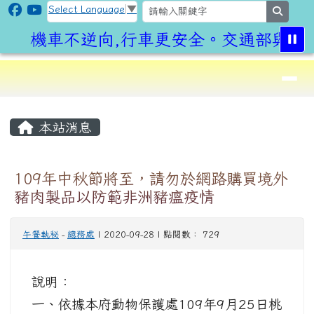
CLPS Site
跳至主內容區
Select Language
▼
search
機車不逆向,行車更安全。交通部與桃園
導覽列
⏸
頁尾區域
主內容區域
本站消息
109年中秋節將至，請勿於網路購買境外
豬肉製品以防範非洲豬瘟疫情
午餐執秘
-
總務處
| 2020-09-28 | 點閱數： 729
說明：
一、依據本府動物保護處109年9月25日桃