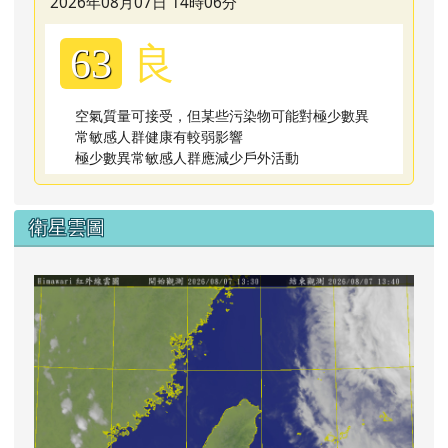
2026年08月07日 14時06分
良
63
空氣質量可接受，但某些污染物可能對極少數異
常敏感人群健康有較弱影響
極少數異常敏感人群應減少戶外活動
衛星雲圖
lin