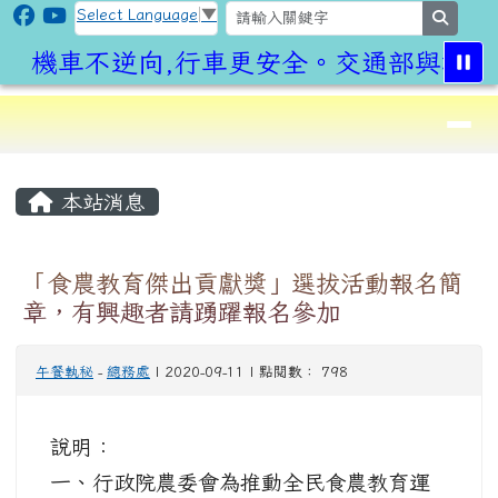
CLPS Site
跳至主內容區
Select Language
▼
search
機車不逆向,行車更安全。交通部與桃園
導覽列
⏸
頁尾區域
主內容區域
本站消息
「食農教育傑出貢獻獎」選拔活動報名簡
章，有興趣者請踴躍報名參加
午餐執秘
-
總務處
| 2020-09-11 | 點閱數： 798
說明：
一、行政院農委會為推動全民食農教育運