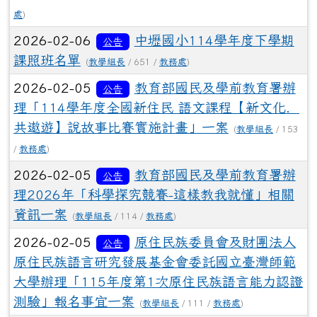
處
)
2026-02-06
中壢國小114學年度下學期
公告
課照班名單
(
教學組長
/ 651 /
教務處
)
2026-02-05
教育部國民及學前教育署辦
公告
理「114學年度全國新住民 語文課程【新文化．
共遨遊】說故事比賽實施計畫」一案
(
教學組長
/ 153
/
教務處
)
2026-02-05
教育部國民及學前教育署辦
公告
理2026年「科學探究競賽-這樣教我就懂」相關
資訊一案
(
教學組長
/ 114 /
教務處
)
2026-02-05
原住民族委員會及財團法人
公告
原住民族語言研究發展基金會委託國立臺灣師範
大學辦理「115年度第1次原住民族語言能力認證
測驗」報名事宜一案
(
教學組長
/ 111 /
教務處
)