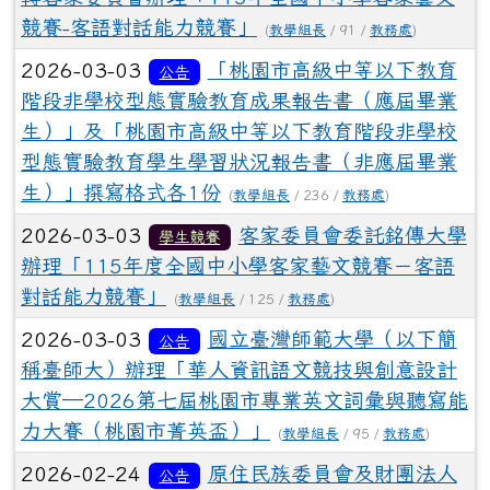
競賽-客語對話能力競賽」
(
教學組長
/ 91 /
教務處
)
2026-03-03
「桃園市高級中等以下教育
公告
階段非學校型態實驗教育成果報告書（應屆畢業
生）」及「桃園市高級中等以下教育階段非學校
型態實驗教育學生學習狀況報告書（非應屆畢業
生）」撰寫格式各1份
(
教學組長
/ 236 /
教務處
)
2026-03-03
客家委員會委託銘傳大學
學生競賽
辦理「115年度全國中小學客家藝文競賽－客語
對話能力競賽」
(
教學組長
/ 125 /
教務處
)
2026-03-03
國立臺灣師範大學（以下簡
公告
稱臺師大）辦理「華人資訊語文競技與創意設計
大賞─2026第七屆桃園市專業英文詞彙與聽寫能
力大賽（桃園市菁英盃）」
(
教學組長
/ 95 /
教務處
)
2026-02-24
原住民族委員會及財團法人
公告