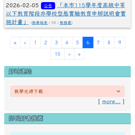
2026-02-05
「本市115學年度高級中等
公告
以下教育階段非學校型態實驗教育申辦說明會實
施計畫」
(
教學組長
/ 98 /
教務處
)
第一頁
上一頁
(目前頁次)
«
‹
1
2
3
4
5
6
7
8
9
下一頁
最後頁
10
›
»
左邊區域內容
好站連結
[
more...
]
右邊區域內容
師長好書推薦