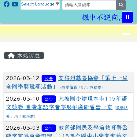
CLPS Site
跳至主內容區
Select Language
▼
search
機車不逆向,行車
導覽列
⏸
頁尾區域
主內容區域
本站消息
文章列表
2026-03-12
安得烈慈善協會「第十一屆
公告
全國學藝競賽活動」
(
教學組長
/ 87 /
教務處
)
2026-03-10
大坡國小辦理本市115年語
公告
文競賽-臺灣客語字音字形推廣研習營一案
(
教學組
長
/ 79 /
教務處
)
2026-03-03
教育部國民及學前教育署函
公告
轉客家委員會辦理「115年全國中小學客家藝文