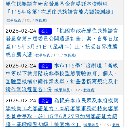
原住民族語言研究發展基金會委託本校辦理
「115年度第1次原住民族語言能力認證測驗」
(
教學組長
/ 105 /
教務處
)
2026-02-24
「桃園市政府原住民族語言
公告
發展會第三屆委員公開遴選計畫」案，自即日起
至115年3月31日（星期二）止，接受各界推薦
或自薦人選
(
教學組長
/ 115 /
教務處
)
2026-02-24
本市115學年度辦理「高級
公告
中等以下教育階段非學校型態實驗教育」個人、
團體暨機構申請作業表單、計畫書撰寫規定及申
請作業流程圖各1份
(
教學組長
/ 112 /
教務處
)
2026-02-24
為提升本市民眾及本府機關
公告
學校員工之客語能力，本府客家事務局特向客家
委員會爭取，於115年6月27日加開客語能力認
證－基礎級暨初級「桃園場次」
(
教學組長
/ 105 /
教務