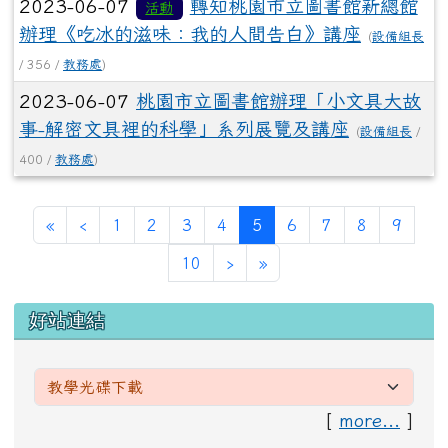
2023-06-07
轉知桃園市立圖書館新總館
活動
辦理《吃冰的滋味：我的人間告白》講座
(
設備組長
/ 356 /
教務處
)
2023-06-07
桃園市立圖書館辦理「小文具大故
事-解密文具裡的科學」系列展覽及講座
(
設備組長
/
400 /
教務處
)
第一頁
上一頁
(目前頁次)
«
‹
1
2
3
4
5
6
7
8
9
下一頁
最後頁
10
›
»
左邊區域內容
好站連結
[
more...
]