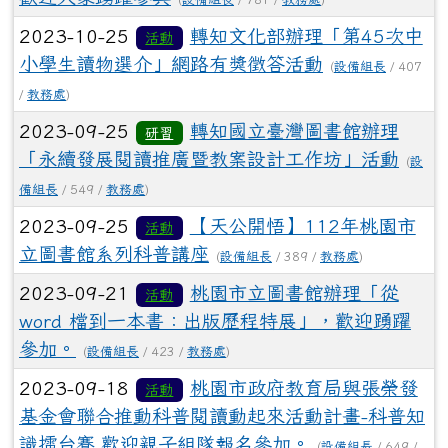
2023-10-25
轉知文化部辦理「第45次中
活動
小學生讀物選介」網路有獎徵答活動
(
設備組長
/ 407
/
教務處
)
2023-09-25
轉知國立臺灣圖書館辦理
研習
「永續發展閱讀推廣暨教案設計工作坊」活動
(
設
備組長
/ 549 /
教務處
)
2023-09-25
【天公開悟】112年桃園市
活動
立圖書館系列科普講座
(
設備組長
/ 389 /
教務處
)
2023-09-21
桃園市立圖書館辦理「從
活動
word 檔到一本書：出版歷程特展」，歡迎踴躍
參加。
(
設備組長
/ 423 /
教務處
)
2023-09-18
桃園市政府教育局與張榮發
活動
基金會聯合推動科普閱讀動起來活動計畫-科普知
識擂台賽,歡迎親子組隊報名參加。
(
設備組長
/ 649 /