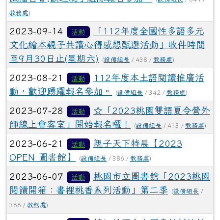
教務處
)
2023-09-14
「112年度全國性多語多元
活動
文化繪本親子共讀心得感想甄選活動」收件時間
至9月30日止(星期六)
(
設備組長
/ 438 /
教務處
)
2023-08-21
112年度本土語閱讀推廣活
活動
動，歡迎踴躍報名參加。
(
設備組長
/ 342 /
教務處
)
2023-07-28
☆「2023桃園雙語夏令營外
活動
師線上會客室」開始報名囉！
(
設備組長
/ 413 /
教務處
)
2023-06-21
親子天下特展【2023
活動
OPEN 圖書館】
(
設備組長
/ 386 /
教務處
)
2023-06-07
桃園市立圖書館「2023桃園
活動
閱讀開箱：書裡桃香系列活動」第二季
(
設備組長
/
366 /
教務處
)