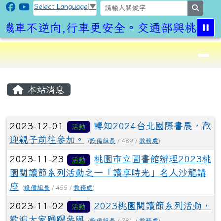
CLPS Site
跳至主內容區
Select Language
▼
search
機車不逆向,行車更安全。交通部與桃園市
導覽列
⏸
頁尾區域
主內容區域
本站消息
文章列表
2023-12-01
轉知2024台北國際書展，歡
活動
迎親子前往參加。
(
設備組長
/ 489 /
教務處
)
2023-11-23
桃園市立圖書館辦理2023桃
活動
園閱讀節系列活動之一「讀享時光」名人沙龍講
座
(
設備組長
/ 455 /
教務處
)
2023-11-02
2023桃園閱讀節系列活動，
活動
歡迎大家踴躍參與
(
設備組長
/ 781 /
教務處
)