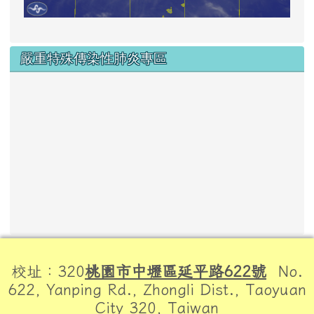
嚴重特殊傳染性肺炎專區
頁尾區域內容
校址：320
桃園市中壢區延平路622號
No.
622, Yanping Rd., Zhongli Dist., Taoyuan
City 320, Taiwan