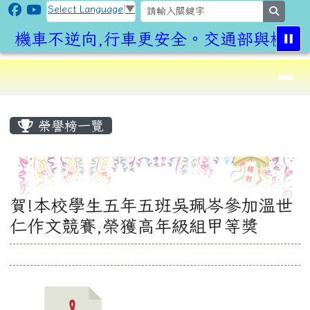
CLPS Site
跳至主內容區
Select Language
▼
search
機車不逆向,行車更安全。交通部與桃園
導覽列
⏸
頁尾區域
主內容區域
榮譽榜一覽
賀!本校學生五年五班吳珮岑參加溫世
仁作文競賽,榮獲高年級組甲等獎