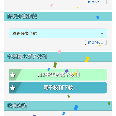
[
more...
]
右邊區域內容
師長好書推薦
[
more...
]
中壢國小電子校刊
113學年度電子校刊
電子校刊下載
萌典查詢