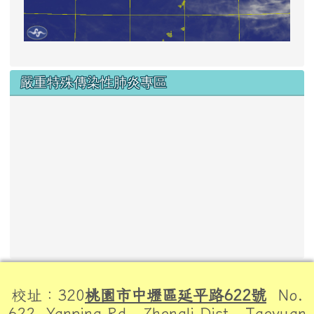
嚴重特殊傳染性肺炎專區
頁尾區域內容
校址：320
桃園市中壢區延平路622號
No.
622, Yanping Rd., Zhongli Dist., Taoyuan