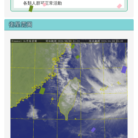
各類人群可正常活動
衛星雲圖
lin