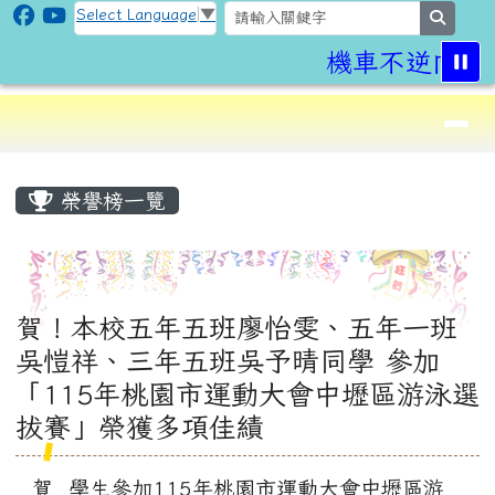
CLPS Site
跳至主內容區
Select Language
▼
search
機車不逆向,
導覽列
⏸
頁尾區域
主內容區域
榮譽榜一覽
賀！本校五年五班廖怡雯、五年一班
吳愷祥、三年五班吳予晴同學 參加
「115年桃園市運動大會中壢區游泳選
拔賽」榮獲多項佳績
賀 學生參加115年桃園市運動大會中壢區游