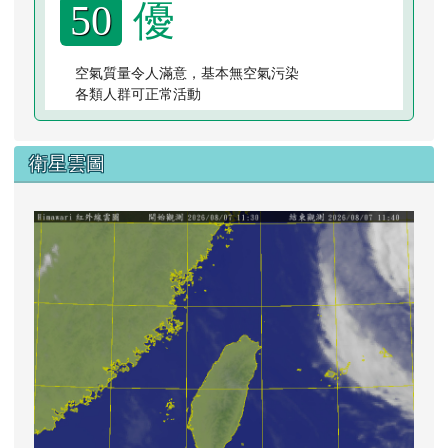
優
50
空氣質量令人滿意，基本無空氣污染
各類人群可正常活動
衛星雲圖
lin