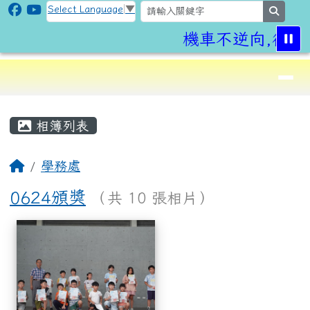
CLPS Site
跳至主內容區
Select Language
▼
search
機車不逆向,行車
導覽列
⏸
頁尾區域
主內容區域
相簿列表
回首頁
學務處
0624頒獎
（共 10 張相片）
相簿列表
0624頒獎