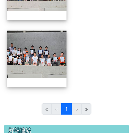
0624頒獎
(目前頁次)
«
‹
1
›
»
左邊區域內容
好站連結