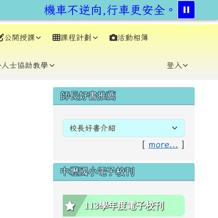
機車不逆向,行車更安全。交通部與
公開授課
課程計劃
活動相簿
⏸
外人士協助教學
登入
右邊區域內容
師長好書推薦
[
more...
]
中壢國小電子校刊
113學年度電子校刊