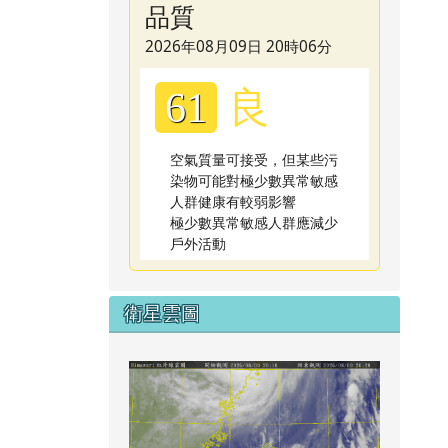
品質
2026年08月09日 20時06分
良
61
空氣質量可接受，但某些污
染物可能對極少數異常敏感
人群健康有較弱影響
極少數異常敏感人群應減少
戶外活動
衛星雲圖
link to