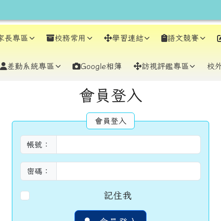
earch
家長專區
校務常用
學習連結
語文競賽
差勤系統專區
Google相簿
訪視評鑑專區
校
容區域
會員登入
會員登入
帳號：
密碼：
記住我