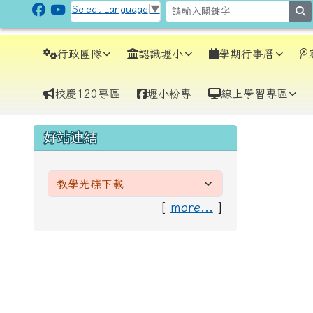
跳至主內容區
CLPS Site
Select Language
▼
s
導覽列
行政團隊
認識壢小
學期行事曆
校慶120專區
壢小粉專
線上學習專區
頁尾區域
主內
左邊區域內容
好站連結
[
more...
]