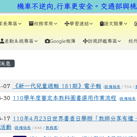
earch
機車不逆向,行車更安全。交通部與桃園
家長專區
校務常用
學習連結
語文競賽
差勤系統專區
Google相簿
訪視評鑑專區
校
容區域
消息
列表
4-07
《新一代兒童週報 181期》電子報
(
設備組長
/ 734 /
3-30
110學年度審定本教科圖書選用作業流程
(
設備組長
3-17
110年4月23日世界書香日舉辦「教師分享有禮
活動
(
設備組長
/ 646 /
教務處
)