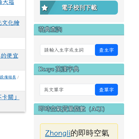
抽大福
電子校刊下載
元文化繪
萌典查詢
查生字
真的便宜
Dr.eye 英漢字典
設備組長
/
英文單字
查單字
不卡關」
即時空氣質量指數（AQI）
的即時空氣
Zhongli