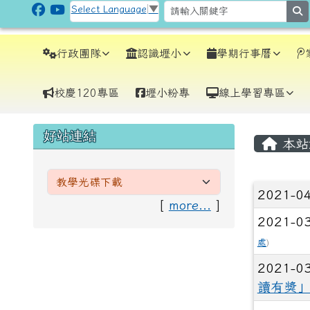
跳至主內容區
CLPS Site
Select Language
▼
s
導覽列
行政團隊
認識壢小
學期行事曆
校慶120專區
壢小粉專
線上學習專區
頁尾區域
主內
左邊區域內容
好站連結
本站
文章
2021-0
[
more...
]
2021-0
處
)
2021-0
讀有獎」