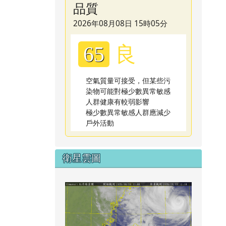
品質
2026年08月08日 15時05分
良
65
空氣質量可接受，但某些污
染物可能對極少數異常敏感
人群健康有較弱影響
極少數異常敏感人群應減少
戶外活動
衛星雲圖
link to