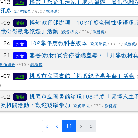
7-13
轉知「教育生活家」網站舉辦「暑假悅讀
活動
訊息
(
設備組長
/ 900 /
教務處
)
7-06
轉知教育部辦理「109年度全國性多語多
活動
讀心得感想甄選」活動
(
設備組長
/ 724 /
教務處
)
6-24
109學年度教科書版本
公告
(
設備組長
/ 1307 /
教務處
)
0-21
套書(教材)買賣停看聽宣導，「升學教材
公告
設備組長
/ 913 /
教務處
)
8-07
桃園市立圖書館「桃園親子嘉年華」活動
活動
(
)
8-02
桃園市立圖書館辦理108年度「玩轉人生
活動
及相關活動，歡迎踴躍參加
(
設備組長
/ 979 /
教務處
)
第一頁
上一頁
(目前頁次)
«
‹
11
›
»