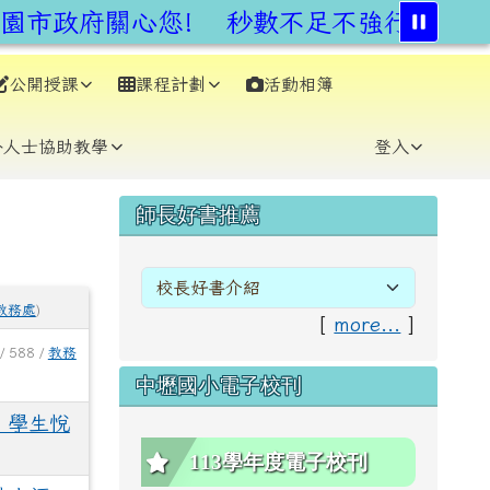
市政府關心您!
秒數不足不強行,安全通
公開授課
課程計劃
活動相簿
⏸
外人士協助教學
登入
右邊區域內容
師長好書推薦
教務處
)
[
more...
]
/ 588 /
教務
中壢國小電子校刊
‧學生悅
113學年度電子校刊